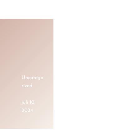
Uncatego
rized
juli 10,
2024