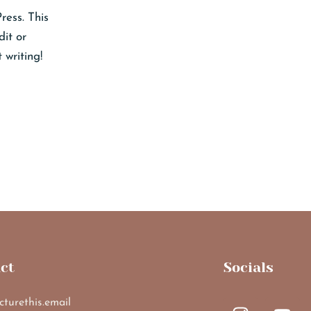
ess. This
dit or
t writing!
ct
Socials
cturethis.email