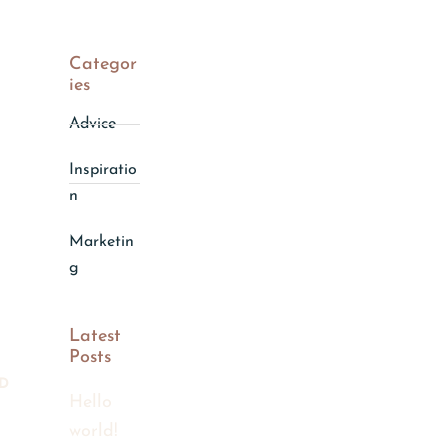
Categor
Ies
Advice
Inspiratio
n
Marketin
g
Latest
Posts
D
Hello
world!