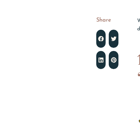
Share
W
d